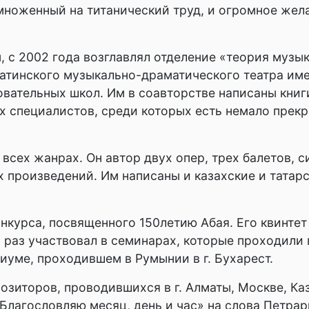
ноженный на титанический труд, и огромное желан
м, с 2002 года возглавлял отделение «теория муз
атинского музыкально-драматического театра име
ательных школ. Им в соавторстве написаны книги
х специалистов, среди которых есть немало прекр
всех жанрах. Он автор двух опер, трех балетов, 
произведений. Им написаны и казахские и татарс
курса, посвященного 150летию Абая. Его квинтет
о раз участвовал в семинарах, которые проходили
уме, проходившем в Румынии в г. Бухарест.
озиторов, проводившихся в г. Алматы, Москве, Ка
Благословляю месяц, день и час» на слова Петрар