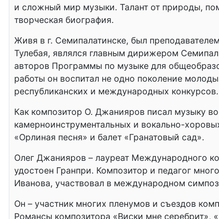
и сложный мир музыки. Талант от природы, пом
творческая биография.
Живя в г. Семипалатинске, был преподавателе
Тулебая, являлся главным дирижером Семипал
авторов Программы по музыке для общеобразов
работы он воспитал не одно поколение молоды
республиканских и международных конкурсов.
Как композитор О. Джанияров писал музыку во 
камерноинструментальных и вокально-хоровых 
«Орлиная песня» и балет «Гранатовый сад».
Олег Джанияров – лауреат Международного кон
удостоен Гранпри. Композитор и педагог мног
Иванова, участвовал в международном симпози
Он – участник многих пленумов и съездов комп
Романсы композитора «Виски мне серебрит», «