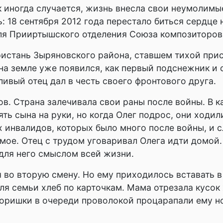
ак иногда случается, жизнь внесла свои неумолим
ь: 18 сентября 2012 года перестало биться сердце
еля Прииртышского отделения Союза композиторов
Пристань Зыряновского района, ставшем тихой при
а на земле уже появился, как первый подснежник и
ивый отец дал в честь своего фронтового друга.
тов. Страна залечивала свои раны после войны. В
зять сына на руки, но когда Олег подрос, они ходи
х инвалидов, которых было много после войны, и 
мое. Отец с трудом уговаривал Олега идти домой. 
 для него смыслом всей жизни.
я во вторую смену. Но ему приходилось вставать в
для семьи хлеб по карточкам. Мама отрезала кусок 
оришки в очереди проволокой процарапали ему но