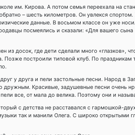
коле им. Кирова. А потом семья переехала на ста
обратно – шесть километров. Он увлекся спортом. 
изические данные. В восьмом классе он уже носил
родавцы посмеялись и сказали: «Для вашего сына 
ен из досок, где дети сделали много «глазков», ч
гда. Позже построили типовой клуб. По праздника
ло.
руг у друга и пели застольные песни. Народ в За
о дружным. Красивые, задушевные песни очень нр
пели все, от мала до велика. Поэтому они и назы
торый с детства не расставался с гармошкой-двух
музыки так и манили Олега. С широко открытыми гл