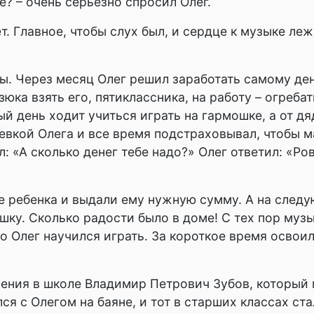
е? – очень серьезно спросил Олег.
. Главное, чтобы слух был, и сердце к музыке лежа
ы. Через месяц Олег решил заработать самому ден
юка взять его, пятиклассника, на работу – огреба
й день ходит учиться играть на гармошке, а от дя
евкой Олега и все время подстраховывал, чтобы м
: «А сколько денег тебе надо?» Олег ответил: «Ро
е ребенка и выдали ему нужную сумму. А на следу
ку. Сколько радости было в доме! С тех пор музы
 Олег научился играть. За короткое время освоил 
пения в школе Владимир Петрович Зубов, который 
ся с Олегом на баяне, и тот в старших классах ст