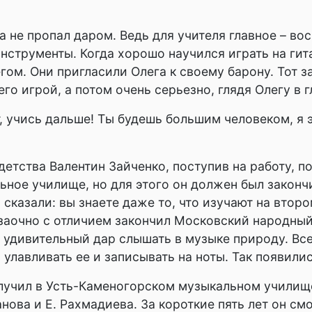
 не пропал даром. Ведь для учителя главное – во
нструменты. Когда хорошо научился играть на гит
ом. Они пригласили Олега к своему барону. Тот за
о игрой, а потом очень серьезно, глядя Олегу в гл
т, учись дальше! Ты будешь большим человеком, я э
детства Валентин Зайченко, поступив на работу, п
ьное училище, но для этого он должен был законч
сказали: вы знаете даже то, что изучают на второ
 заочно с отличием закончил Московский народный
 удивительный дар слышать в музыке природу. Все
лавливать ее и записывать на ноты. Так появилис
учил в Усть-Каменогорском музыкальном училищ
нова и Е. Рахмадиева. За короткие пять лет он см