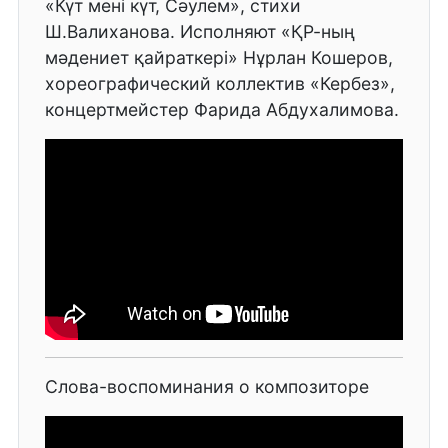
«Күт мені күт, Сәулем», стихи
Ш.Валиханова. Исполняют «ҚР-ның
мәдениет қайраткері» Нұрлан Кошеров,
хореографический коллектив «Кербез»,
концертмейстер Фарида Абдухалимова.
Слова-воспоминания о композиторе