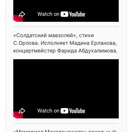
«Солдатский мавзолей», стихи
С.Орлова. Исполняет Мадина Ерланова,
концертмейстер Фарида Абдухалимова.
«Мемориал Микеланджело» вокальный