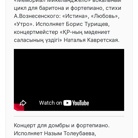
цикл для баритона и фортепиано, стихи
А.Вознесенского: «Истина», «Любовь»,
«Утро». Исполняет Борис Турищев,
концертмейстер «ҚР-ның мәдениет
саласының үздігі» Наталья Кавретская.
Концерт для домбры и фортепиано.
Исполняет Назым Толеубаева,